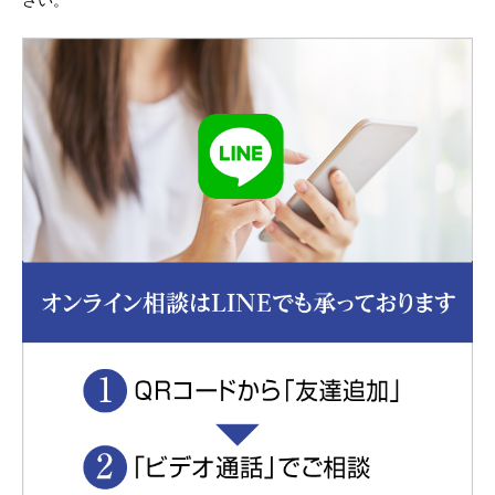
③公的機関への協力など特段の事情がある場合
秘密情報とは、お客様から提供された情報及び業務
に関連する情報であって、営業上、技術上、財産
上、その他有益な情報及び秘密とされるべき情報を
いいます。但し、そのうち次の各号の情報について
は除外いたします。
① 開示時にすでに正当に保持していた情報
② すでに公知であった情報
③ 責めに帰すべき事由によらず公知となった情報
④ 書面によって事前に承諾した情報
個人情報および秘密情報についてのお問い合わせ
個人情報および秘密情報の保護管理体制についての
お問い合わせは弊社までご連絡ください。
総合探偵社トリプルエー
東京都公安委員会 探偵業届出番号 第30210216号