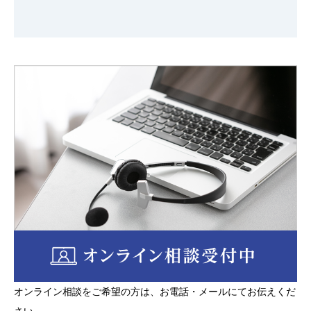
る氏名、生年月日、識別番号、記号、符号、画像、
音声、その他の記述等により特定の個人を識別でき
るもの（当該情報だけでは識別ができない場合であ
っても他の情報と容易に照合することができ、これ
により特定の個人を識別することができることとな
るものを含む）をいいます。
弊社は善良な管理者の注意義務をもって個人情報及
び秘密情報等を管理し、それらを保護するために、
情報等の漏洩が生じないように必要かつ適切な、合
理的予防措置を講じます。個人情報及び秘密情報等
について、厳密に秘密を保持するものとし、第三者
に開示あるいは漏洩し、また、業務の目的以外に使
用いたしません。ただし次の場合を除きます。
①ご本人の同意がある場合
②法令に基づく場合、人の生命・身体又は財産の保
オンライン相談をご希望の方は、お電話・メールにてお伝えくだ
護のために必要がある場合
さい。