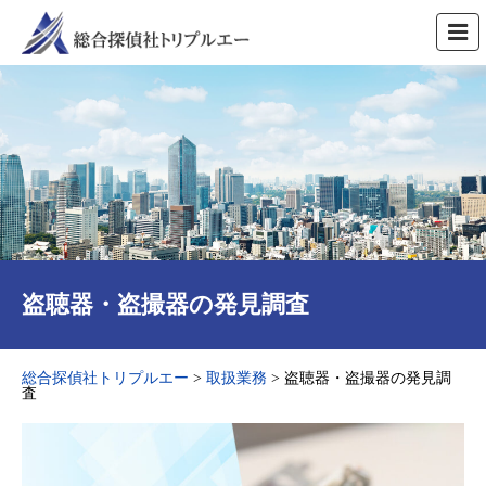
盗聴器・盗撮器の発見調査
総合探偵社トリプルエー
>
取扱業務
>
盗聴器・盗撮器の発見調
査