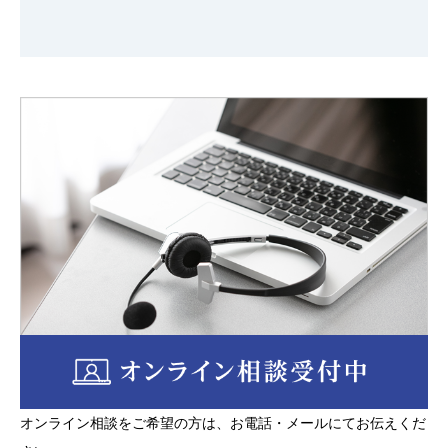
る氏名、生年月日、識別番号、記号、符号、画像、
音声、その他の記述等により特定の個人を識別でき
るもの（当該情報だけでは識別ができない場合であ
っても他の情報と容易に照合することができ、これ
により特定の個人を識別することができることとな
るものを含む）をいいます。
弊社は善良な管理者の注意義務をもって個人情報及
び秘密情報等を管理し、それらを保護するために、
情報等の漏洩が生じないように必要かつ適切な、合
理的予防措置を講じます。個人情報及び秘密情報等
について、厳密に秘密を保持するものとし、第三者
に開示あるいは漏洩し、また、業務の目的以外に使
用いたしません。ただし次の場合を除きます。
①ご本人の同意がある場合
②法令に基づく場合、人の生命・身体又は財産の保
オンライン相談をご希望の方は、お電話・メールにてお伝えくだ
護のために必要がある場合