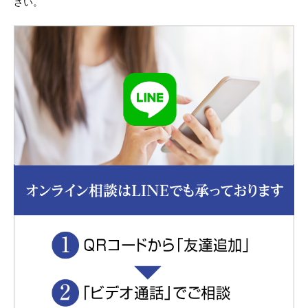
さい。
③公的機関への協力など特段の事情がある場合
秘密情報とは、お客様から提供された情報及び業務
に関連する情報であって、営業上、技術上、財産
上、その他有益な情報及び秘密とされるべき情報を
いいます。但し、そのうち次の各号の情報について
は除外いたします。
① 開示時にすでに正当に保持していた情報
② すでに公知であった情報
③ 責めに帰すべき事由によらず公知となった情報
④ 書面によって事前に承諾した情報
個人情報および秘密情報についてのお問い合わせ
個人情報および秘密情報の保護管理体制についての
お問い合わせは弊社までご連絡ください。
総合探偵社トリプルエー
東京都公安委員会 探偵業届出番号 第30210216号