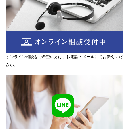
情報等の漏洩が生じないように必要かつ適切な、合
理的予防措置を講じます。個人情報及び秘密情報等
について、厳密に秘密を保持するものとし、第三者
に開示あるいは漏洩し、また、業務の目的以外に使
用いたしません。ただし次の場合を除きます。
①ご本人の同意がある場合
②法令に基づく場合、人の生命・身体又は財産の保
オンライン相談をご希望の方は、お電話・メールにてお伝えくだ
護のために必要がある場合
さい。
③公的機関への協力など特段の事情がある場合
秘密情報とは、お客様から提供された情報及び業務
に関連する情報であって、営業上、技術上、財産
上、その他有益な情報及び秘密とされるべき情報を
いいます。但し、そのうち次の各号の情報について
は除外いたします。
① 開示時にすでに正当に保持していた情報
② すでに公知であった情報