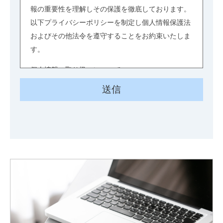
報の重要性を理解しその保護を徹底しております。
以下プライバシーポリシーを制定し個人情報保護法
およびその他法令を遵守することをお約束いたしま
す。
個人情報の取り扱いについて
個人情報とは、お客様から提供された情報及び業務
に関連する情報、並びに関係者に関する情報のう
ち、個人に関する情報であって、当該情報に含まれ
る氏名、生年月日、識別番号、記号、符号、画像、
音声、その他の記述等により特定の個人を識別でき
るもの（当該情報だけでは識別ができない場合であ
っても他の情報と容易に照合することができ、これ
により特定の個人を識別することができることとな
るものを含む）をいいます。
弊社は善良な管理者の注意義務をもって個人情報及
び秘密情報等を管理し、それらを保護するために、