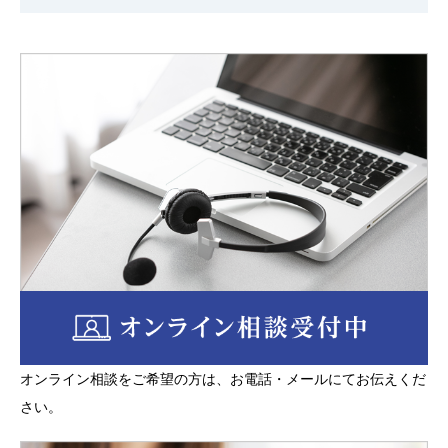
音声、その他の記述等により特定の個人を識別でき
るもの（当該情報だけでは識別ができない場合であ
っても他の情報と容易に照合することができ、これ
により特定の個人を識別することができることとな
るものを含む）をいいます。
弊社は善良な管理者の注意義務をもって個人情報及
び秘密情報等を管理し、それらを保護するために、
情報等の漏洩が生じないように必要かつ適切な、合
理的予防措置を講じます。個人情報及び秘密情報等
について、厳密に秘密を保持するものとし、第三者
に開示あるいは漏洩し、また、業務の目的以外に使
用いたしません。ただし次の場合を除きます。
①ご本人の同意がある場合
②法令に基づく場合、人の生命・身体又は財産の保
オンライン相談をご希望の方は、お電話・メールにてお伝えくだ
護のために必要がある場合
さい。
③公的機関への協力など特段の事情がある場合