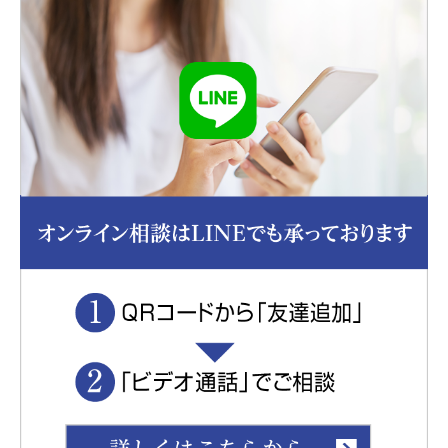
秘密情報とは、お客様から提供された情報及び業務
に関連する情報であって、営業上、技術上、財産
上、その他有益な情報及び秘密とされるべき情報を
いいます。但し、そのうち次の各号の情報について
は除外いたします。
① 開示時にすでに正当に保持していた情報
② すでに公知であった情報
③ 責めに帰すべき事由によらず公知となった情報
④ 書面によって事前に承諾した情報
個人情報および秘密情報についてのお問い合わせ
個人情報および秘密情報の保護管理体制についての
お問い合わせは弊社までご連絡ください。
総合探偵社トリプルエー
東京都公安委員会 探偵業届出番号 第30210216号