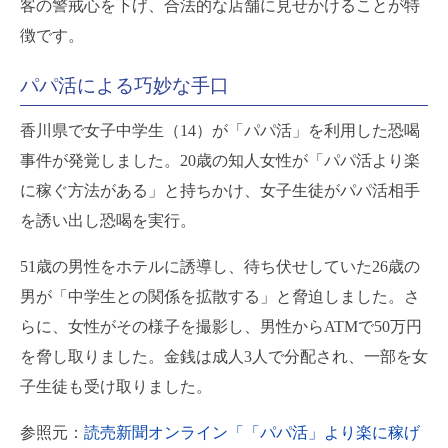
客の警戒心を下げ、合法的な店舗に見せかけることが特
徴です。
パパ活による巧妙な手口
香川県で女子中学生（14）が「パパ活」を利用した恐喝
事件が発覚しました。20歳の知人女性が「パパ活より楽
に稼ぐ方法がある」と持ちかけ、女子生徒がパパ活相手
を誘い出し恐喝を実行。
51歳の男性をホテルに誘導し、待ち伏せしていた26歳の
男が「中学生との関係を拡散する」と脅迫しました。さ
らに、女性がその様子を撮影し、男性からATMで50万円
を脅し取りました。金銭は成人3人で分配され、一部を女
子生徒も受け取りました。
参照元：
読売新聞オンライン「「パパ活」より楽に稼げ