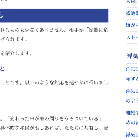
人探
盗聴
応
嫌が
れるものも少なくありません。相手が「家族に危
スト
げられます。
を紹介します。
浮
と
浮気
頼す
ことです。以下のような対応を速やかに行いまし
浮気
のよ
離婚
。「変わった車が家の周りをうろついている」
めの
具体的な兆候がもしあれば、ただちに共有し、家
浮気