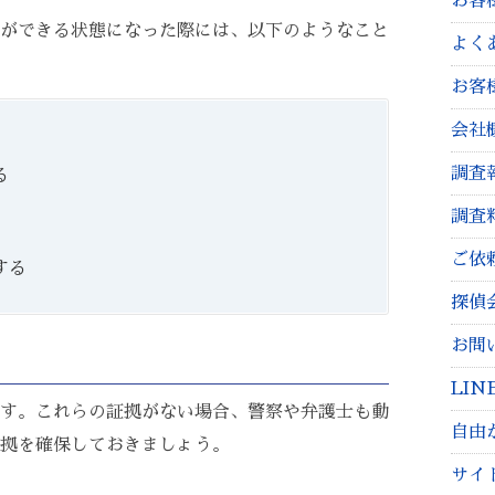
お客
ができる状態になった際には、以下のようなこと
よく
お客
会社
調査
る
調査
ご依
する
探偵
お問
LI
す。これらの証拠がない場合、警察や弁護士も動
自由
拠を確保しておきましょう。
サイ