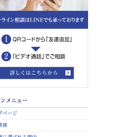
インメニュー
プページ
業務