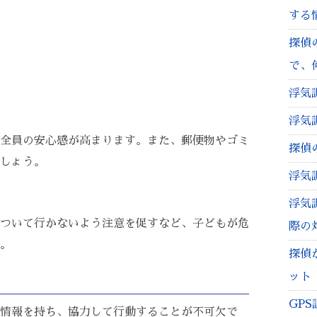
する
探偵
で、
浮気
浮気
全員の安心感が高まります。また、郵便物やゴミ
探偵
しょう。
浮気
浮気
ついて行かないよう注意を促すなど、子どもが危
際の
。
探偵
ット
GP
情報を持ち、協力して行動することが不可欠で