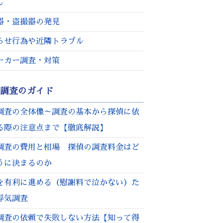
し
器・盗撮器の発見
らせ行為や近隣トラブル
ーカー調査・対策
気調査のガイド
調査の全体像～調査の基本から探偵に依
る際の注意点まで【徹底解説】
調査の費用と相場 探偵の調査料金はど
うに決まるのか
を有利に進める（慰謝料で泣かない）た
浮気調査
調査の依頼で失敗しない方法【知って得